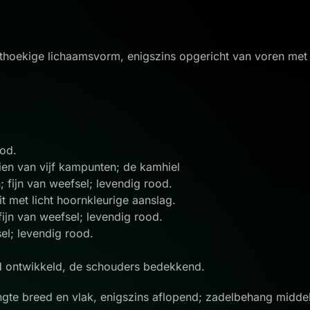
hthoekige lichaamsvorm, enigszins opgericht van voren me
ood.
ien van vijf kampunten; de kamhiel
; fijn van weefsel; levendig rood.
wit met licht hoornkleurige aanslag.
fijn van weefsel; levendig rood.
sel; levendig rood.
d ontwikkeld, de schouders bedekkend.
engte breed en vlak, enigszins aflopend; zadelbehang midde