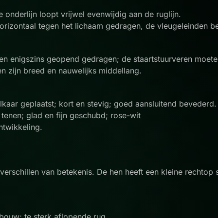
 onderlijn loopt vrijwel evenwijdig aan de ruglijn.
horizontaal tegen het lichaam gedragen, de vleugeleinden 
 en enigszins geopend gedragen; de staartstuurveren moeten
en zijn breed en nauwelijks middellang.
lkaar geplaatst; kort en stevig; goed aansluitend bevederd
 tenen; glad en fijn geschubd; rose-wit
ntwikkeling.
rschillen van betekenis. De hen heeft een kleine rechtop
bouw; te sterk aflopende rug.