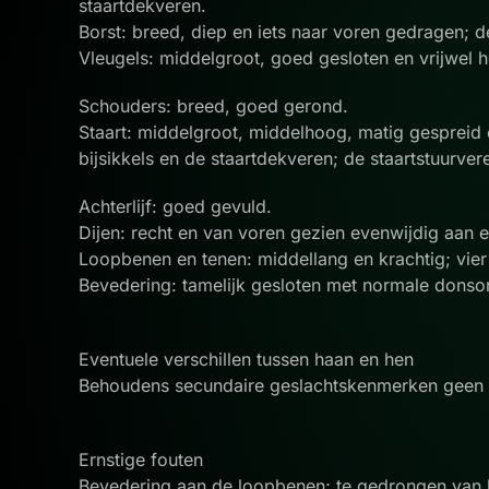
staartdekveren.
Borst: breed, diep en iets naar voren gedragen; de
Vleugels: middelgroot, goed gesloten en vrijwel 
Schouders: breed, goed gerond.
Staart: middelgroot, middelhoog, matig gespreid
bijsikkels en de staartdekveren; de staartstuurver
Achterlijf: goed gevuld.
Dijen: recht en van voren gezien evenwijdig aan e
Loopbenen en tenen: middellang en krachtig; vier
Bevedering: tamelijk gesloten met normale donso
Eventuele verschillen tussen haan en hen
Behoudens secundaire geslachtskenmerken geen ve
Ernstige fouten
Bevedering aan de loopbenen; te gedrongen van 