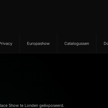
Privacy
Europashow
Catalogussen
D
Palace Show te Londen geëxposeerd.