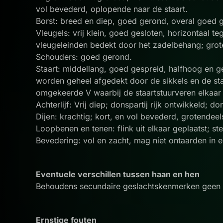
vol bevederd, oplopende naar de staart.
Borst: breed en diep, goed gerond, overal goed 
Vleugels: vrij klein, goed gesloten, horizontaal 
vleugeleinden bedekt door het zadelbehang; grot
Schouders: goed gerond.
Staart: middellang, goed gespreid, halfhoog en g
worden geheel afgedekt door de sikkels en de sta
omgekeerde V waarbij de staartstuurveren elkaa
Achterlijf: Vrij diep; donspartij rijk ontwikkeld; d
Dijen: krachtig; kort, en vol bevederd, grotendee
Loopbenen en tenen: flink uit elkaar geplaatst; st
Bevedering: vol en zacht, mag niet ontaarden in e
Eventuele verschillen tussen haan en hen
Behoudens secundaire geslachtskenmerken geen ver
Ernstige fouten