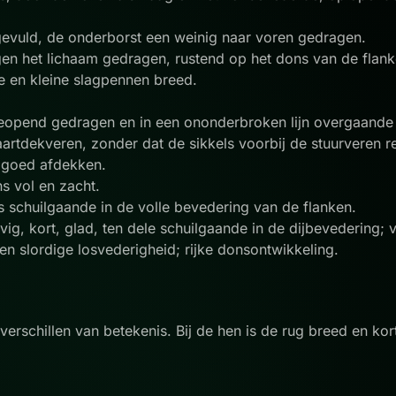
gevuld, de onderborst een weinig naar voren gedragen.
tegen het lichaam gedragen, rustend op het dons van de fla
e en kleine slagpennen breed.
eopend gedragen en in een ononderbroken lijn overgaande i
artdekveren, zonder dat de sikkels voorbij de stuurveren re
r goed afdekken.
ons vol en zacht.
ls schuilgaande in de volle bevedering van de flanken.
evig, kort, glad, ten dele schuilgaande in de dijbevedering; 
en slordige losvederigheid; rijke donsontwikkeling.
schillen van betekenis. Bij de hen is de rug breed en kort