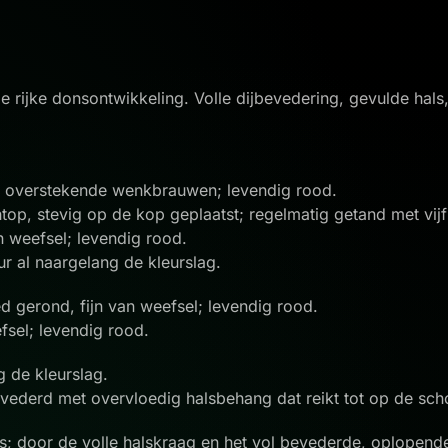
 rijke donsontwikkeling. Volle dijbevedering, gevulde hals
r overstekende wenkbrauwen; levendig rood.
htop, stevig op de kop geplaatst; regelmatig getand met v
n weefsel; levendig rood.
ur al naargelang de kleurslag.
ed gerond, fijn van weefsel; levendig rood.
efsel; levendig rood.
g de kleurslag.
bevederd met overvloedig halsbehang dat reikt tot op de sch
s; door de volle halskraag en het vol bevederde, oplopend