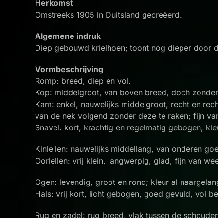
Herkomst
Omstreeks 1905 in Duitsland gecreëerd.
Algemene indruk
Diep gebouwd krielhoen; toont nog dieper door de
Vormbeschrijving
Romp: breed, diep en vol.
Kop: middelgroot, van boven breed, doch zonde
Kam: enkel, nauwelijks middelgroot, recht en rec
van de nek volgend zonder deze te raken; fijn va
Snavel: kort, krachtig en regelmatig gebogen; kle
Kinlellen: nauwelijks middellang, van onderen go
Oorlellen: vrij klein, langwerpig, glad, fijn van we
Ogen: levendig, groot en rond; kleur al naargelan
Hals: vrij kort, licht gebogen, goed gevuld, vol 
Rug en zadel: rug breed, vlak tussen de schouder